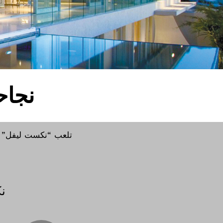
نجاح
تلعب “نكست ليفل” ال
ن