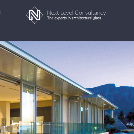
Ski
ا
t
conten