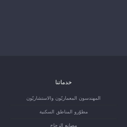
خدماتنا
المهندسون المعماريّون والاستشاريّون
مطوّرو المناطق السكنية
مصانع الزجاج