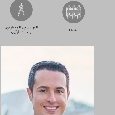
المهندسون المعماريّون
العملاء
والاستشاريّون