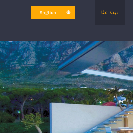
نبذة عنّا
English