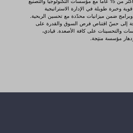
صاحب خبرة إدارية واستشارية رفيعة المستوى على مدى أكثر من 15 عاماً مع مؤسسات التكنولوجيا والتصنيع
ة قوية وخبرة طويلة في الإدارة الاستراتيجية
 وبرامج ضمن ميزانيات محدّدة مع تحسين الربحية.
إضافة إلى حسّ اقتناص فرص السوق والقدرة على
سات والتحسينات على كافة الأصعدة. قيادي،
زدهار مؤسسة منتِجة.